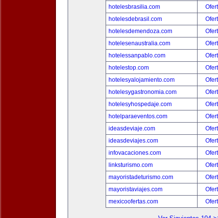
hotelesbrasilia.com
Ofer
hotelesdebrasil.com
Ofer
hotelesdemendoza.com
Ofer
hotelesenaustralia.com
Ofer
hotelessanpablo.com
Ofer
hotelestop.com
Ofer
hotelesyalojamiento.com
Ofer
hotelesygastronomia.com
Ofer
hotelesyhospedaje.com
Ofer
hotelparaeventos.com
Ofer
ideasdeviaje.com
Ofer
ideasdeviajes.com
Ofer
infovacaciones.com
Ofer
linksturismo.com
Ofer
mayoristadeturismo.com
Ofer
mayoristaviajes.com
Ofer
mexicoofertas.com
Ofer