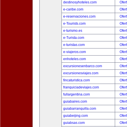
destinosyhoteles.com
Ofer
e-caribe.com
Ofer
e-reservaciones.com
Ofer
e-Tourists.com
Ofer
e-turismo.es
Ofer
e-Turista.com
Ofer
e-turistas.com
Ofer
e-viajeros.com
Ofer
enhoteles.com
Ofer
excursionesenbarco.com
Ofer
excursionesviajes.com
Ofer
fincaturistica.com
Ofer
franquiciadeviajes.com
Ofer
fullargentina.com
Ofer
guiabaires.com
Ofer
guiabarranquilla.com
Ofer
guiabeijing.com
Ofer
guiabsas.com
Ofer