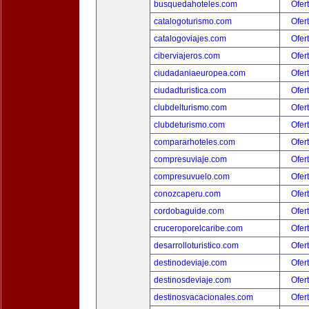
busquedahoteles.com
Ofer
catalogoturismo.com
Ofer
catalogoviajes.com
Ofer
ciberviajeros.com
Ofer
ciudadaniaeuropea.com
Ofer
ciudadturistica.com
Ofer
clubdelturismo.com
Ofer
clubdeturismo.com
Ofer
compararhoteles.com
Ofer
compresuviaje.com
Ofer
compresuvuelo.com
Ofer
conozcaperu.com
Ofer
cordobaguide.com
Ofer
cruceroporelcaribe.com
Ofer
desarrolloturistico.com
Ofer
destinodeviaje.com
Ofer
destinosdeviaje.com
Ofer
destinosvacacionales.com
Ofer