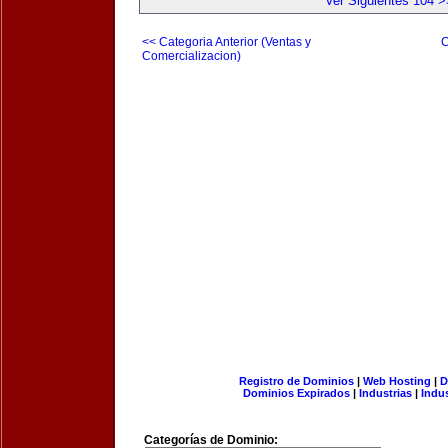
Ver Siguientes 104 >
<< Categoria Anterior (Ventas y
C
Comercializacion)
Registro de Dominios
|
Web Hosting
|
D
Dominios Expirados
|
Industrias
|
Indu
Categorías de Dominio: