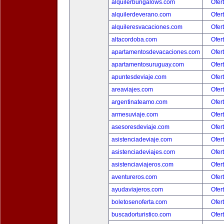
alquilerbungalows.com
Ofer
alquilerdeverano.com
Ofer
alquileresvacaciones.com
Ofer
altacordoba.com
Ofer
apartamentosdevacaciones.com
Ofer
apartamentosuruguay.com
Ofer
apuntesdeviaje.com
Ofer
areaviajes.com
Ofer
argentinateamo.com
Ofer
armesuviaje.com
Ofer
asesoresdeviaje.com
Ofer
asistenciadeviaje.com
Ofer
asistenciadeviajes.com
Ofer
asistenciaviajeros.com
Ofer
aventureros.com
Ofer
ayudaviajeros.com
Ofer
boletosenoferta.com
Ofer
buscadorturistico.com
Ofer