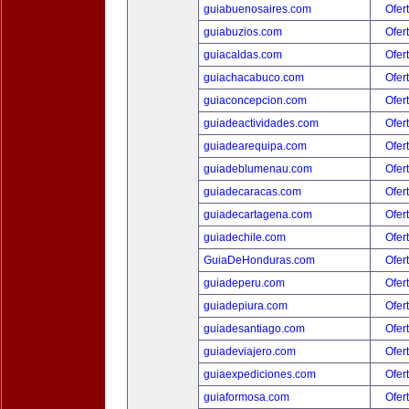
guiabuenosaires.com
Ofer
guiabuzios.com
Ofer
guiacaldas.com
Ofer
guiachacabuco.com
Ofer
guiaconcepcion.com
Ofer
guiadeactividades.com
Ofer
guiadearequipa.com
Ofer
guiadeblumenau.com
Ofer
guiadecaracas.com
Ofer
guiadecartagena.com
Ofer
guiadechile.com
Ofer
GuiaDeHonduras.com
Ofer
guiadeperu.com
Ofer
guiadepiura.com
Ofer
guiadesantiago.com
Ofer
guiadeviajero.com
Ofer
guiaexpediciones.com
Ofer
guiaformosa.com
Ofer