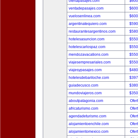
ofertapasajes.com
$600
ventadepasajes.com
$600
vuelosenlinea.com
$600
argentinatequiero.com
$590
restaurantesargentinos.com
$580
hotelesasuncion.com
$550
hotelescarlospaz.com
$550
mendozavacations.com
$550
viajesempresariales.com
$550
viajesypasajes.com
$480
hotelesdebariloche.com
$397
guiadecusco.com
$380
mundoviajeros.com
$350
aboutpatagonia.com
Ofer
africaturismo.com
Ofer
agendadeturismo.com
Ofer
alojamientoenchile.com
Ofer
alojamientomexico.com
Ofer