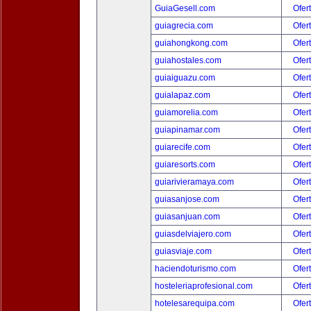
GuiaGesell.com
Ofer
guiagrecia.com
Ofer
guiahongkong.com
Ofer
guiahostales.com
Ofer
guiaiguazu.com
Ofer
guialapaz.com
Ofer
guiamorelia.com
Ofer
guiapinamar.com
Ofer
guiarecife.com
Ofer
guiaresorts.com
Ofer
guiarivieramaya.com
Ofer
guiasanjose.com
Ofer
guiasanjuan.com
Ofer
guiasdelviajero.com
Ofer
guiasviaje.com
Ofer
haciendoturismo.com
Ofer
hosteleriaprofesional.com
Ofer
hotelesarequipa.com
Ofer