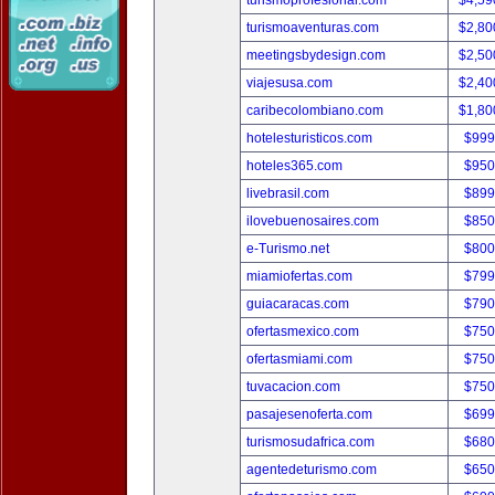
turismoprofesional.com
$4,59
turismoaventuras.com
$2,80
meetingsbydesign.com
$2,50
viajesusa.com
$2,40
caribecolombiano.com
$1,80
hotelesturisticos.com
$999
hoteles365.com
$950
livebrasil.com
$899
ilovebuenosaires.com
$850
e-Turismo.net
$800
miamiofertas.com
$799
guiacaracas.com
$790
ofertasmexico.com
$750
ofertasmiami.com
$750
tuvacacion.com
$750
pasajesenoferta.com
$699
turismosudafrica.com
$680
agentedeturismo.com
$650