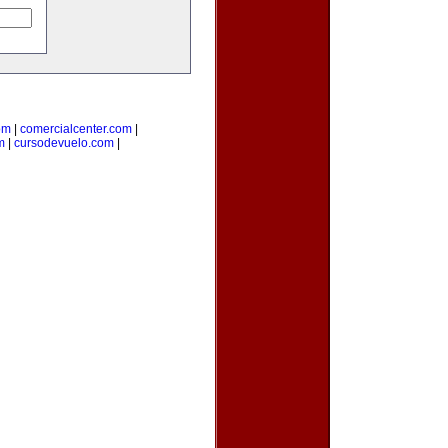
om
|
comercialcenter.com
|
m
|
cursodevuelo.com
|