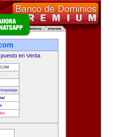
.com
 puesto en Venta
.COM
m
 Hospedaje
ta!
m
tas