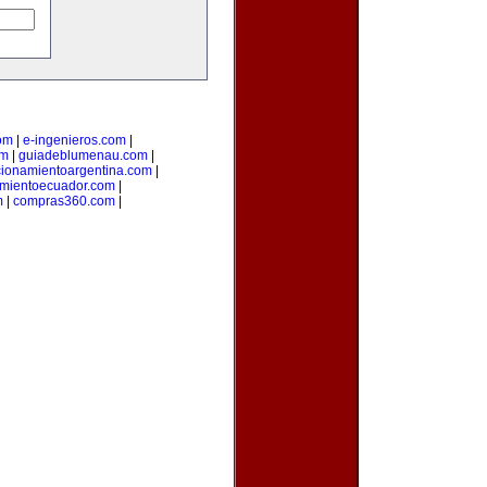
om
|
e-ingenieros.com
|
om
|
guiadeblumenau.com
|
cionamientoargentina.com
|
amientoecuador.com
|
m
|
compras360.com
|