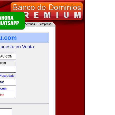
u.com
 puesto en Venta
NAU.COM
.com
 Hospedaje
ta!
.com
tas