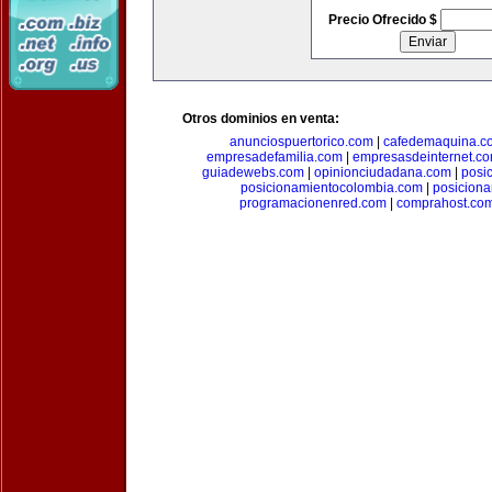
Precio Ofrecido $
Otros dominios en venta:
anunciospuertorico.com
|
cafedemaquina.c
empresadefamilia.com
|
empresasdeinternet.c
guiadewebs.com
|
opinionciudadana.com
|
posi
posicionamientocolombia.com
|
posicion
programacionenred.com
|
comprahost.co