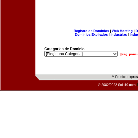
Registro de Dominios
|
Web Hosting
|
D
Dominios Expirados
|
Industrias
|
Indu
Categorías de Dominio:
[Pág. princi
** Precios expre
© 2002/2022 Solo10.com