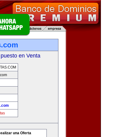
s.com
 puesto en Venta
TAS.COM
.com
s.com
tas
ealizar una Oferta