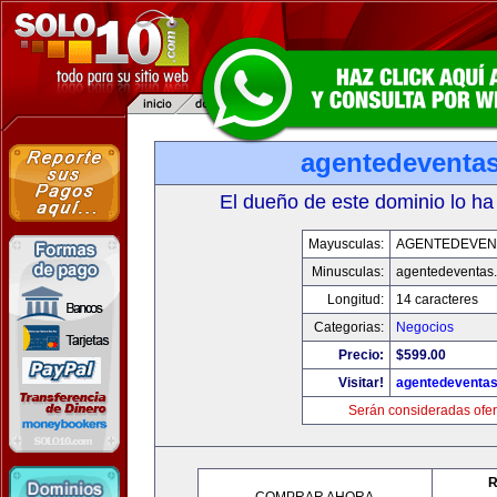
agentedeventa
El dueño de este dominio lo ha
Mayusculas:
AGENTEDEVEN
Minusculas:
agentedeventas
Longitud:
14 caracteres
Categorias:
Negocios
Precio:
$599.00
Visitar!
agentedeventa
Serán consideradas ofer
R