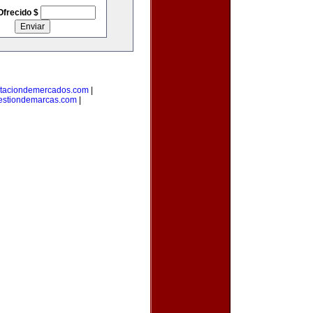
Ofrecido $
taciondemercados.com
|
estiondemarcas.com
|