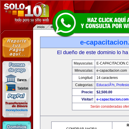
e-capacitacio
El dueño de este dominio lo ha
Mayusculas:
E-CAPACITACION.
Minusculas:
e-capacitacion.com
Longitud:
14 caracteres
Categorias:
EducaciÃ³n
,
Profesi
Precio:
$2,500.00
Visitar!
e-capacitacion.com
Serán consideradas ofer
R