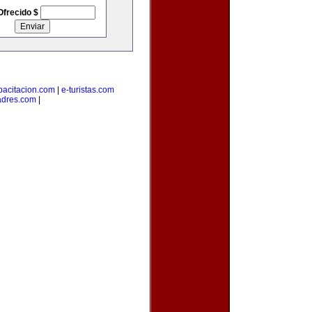
Ofrecido $
pacitacion.com
|
e-turistas.com
adres.com
|