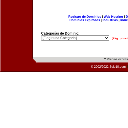
Registro de Dominios
|
Web Hosting
|
D
Dominios Expirados
|
Industrias
|
Indu
Categorías de Dominio:
[Pág. princi
** Precios expre
© 2002/2022 Solo10.com