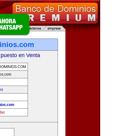
inios.com
 puesto en Venta
OMINIOS.COM
ios.com
os
nios.com
tas