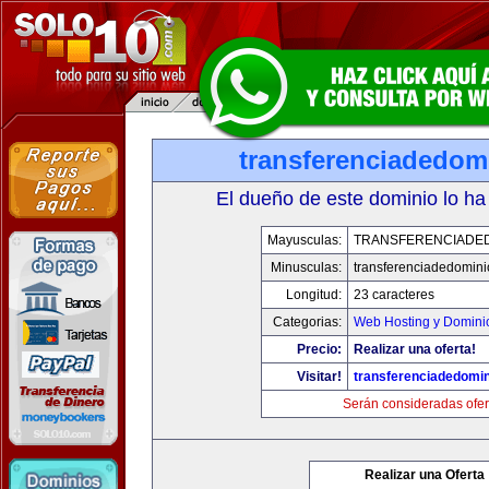
transferenciadedom
El dueño de este dominio lo ha
Mayusculas:
TRANSFERENCIADED
Minusculas:
transferenciadedomin
Longitud:
23 caracteres
Categorias:
Web Hosting y Domini
Precio:
Realizar una oferta!
Visitar!
transferenciadedomi
Serán consideradas ofer
Realizar una Oferta