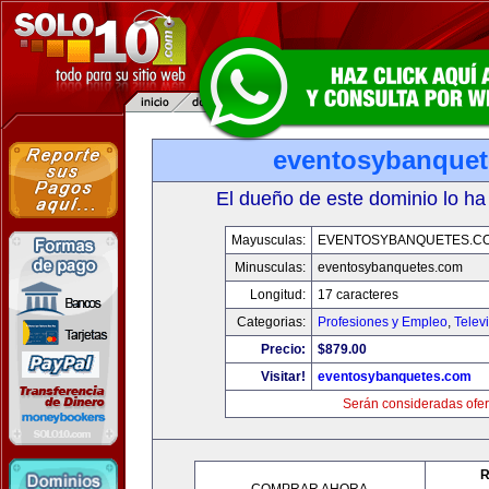
eventosybanque
El dueño de este dominio lo ha
Mayusculas:
EVENTOSYBANQUETES.C
Minusculas:
eventosybanquetes.com
Longitud:
17 caracteres
Categorias:
Profesiones y Empleo
,
Telev
Precio:
$879.00
Visitar!
eventosybanquetes.com
Serán consideradas ofer
R