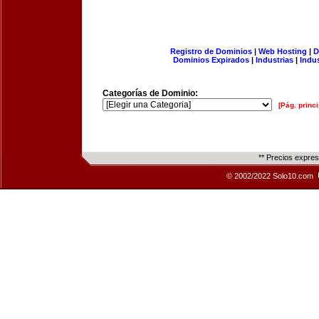
Registro de Dominios
|
Web Hosting
|
D
Dominios Expirados
|
Industrias
|
Indu
Categorías de Dominio:
[Pág. princi
** Precios expre
© 2002/2022 Solo10.com