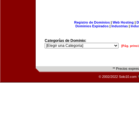
Registro de Dominios
|
Web Hosting
|
D
Dominios Expirados
|
Industrias
|
Indu
Categorías de Dominio:
[Pág. princi
** Precios expre
© 2002/2022 Solo10.com