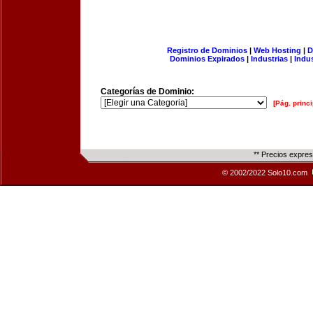
Registro de Dominios
|
Web Hosting
|
D
Dominios Expirados
|
Industrias
|
Indu
Categorías de Dominio:
[Pág. princi
** Precios expre
© 2002/2022 Solo10.com