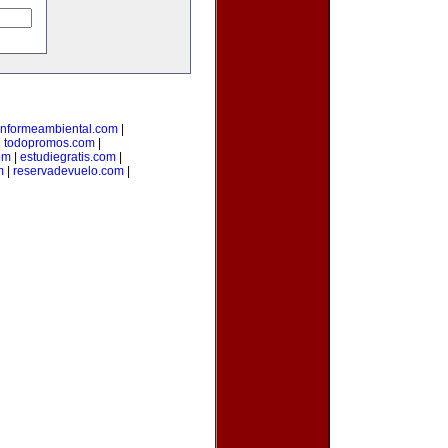
informeambiental.com
|
|
todopromos.com
|
om
|
estudiegratis.com
|
m
|
reservadevuelo.com
|