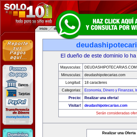
deudashipotecar
El dueño de este dominio lo ha
Mayusculas:
DEUDASHIPOTECARIAS.COM
Minusculas:
deudashipotecarias.com
Longitud:
18 caracteres
Categorias:
Economia, Dinero y Finanzas
,
Precio:
Realizar una oferta!
Visitar!
deudashipotecarias.com
Serán consideradas ofer
Realizar una Oferta