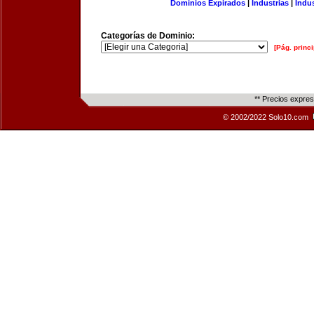
Dominios Expirados
|
Industrias
|
Indu
Categorías de Dominio:
[Pág. princi
** Precios expre
© 2002/2022 Solo10.com