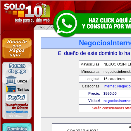
NegociosIntern
El dueño de este dominio lo ha
Mayusculas:
NEGOCIOSINTE
Minusculas:
negociosinternet.
Longitud:
16 caracteres
Categorias:
Internet
,
Negocio
Precio:
$550.00
Visitar!
negociosinternet
Serán consideradas ofer
R