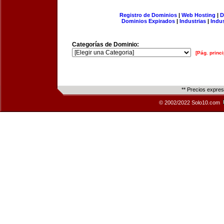
Registro de Dominios
|
Web Hosting
|
D
Dominios Expirados
|
Industrias
|
Indu
Categorías de Dominio:
[Pág. princi
** Precios expre
© 2002/2022 Solo10.com