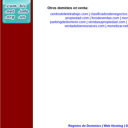
Otros dominios en venta:
centrodeteletrabajo.com
|
clasificadosdenegocios
propiedad.com
|
forodeventas.com
|
mon
parkingdedominio.com
|
vendasupropiedad.com
|
ventadebienesraices.com
|
monetizar.net
Registro de Dominios
|
Web Hosting
|
D