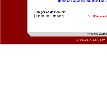
Dominios Expirados
|
Industrias
|
Indu
Categorías de Dominio:
[Pág. princi
** Precios expre
© 2002/2022 Solo10.com