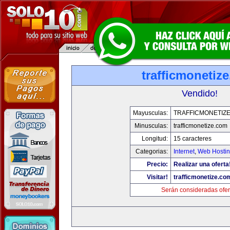
trafficmonetiz
Vendido!
Mayusculas:
TRAFFICMONETIZ
Minusculas:
trafficmonetize.com
Longitud:
15 caracteres
Categorias:
Internet
,
Web Hostin
Precio:
Realizar una oferta
Visitar!
trafficmonetize.co
Serán consideradas ofer