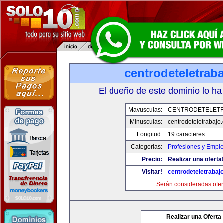
centrodeteletrab
El dueño de este dominio lo ha
Mayusculas:
CENTRODETELET
Minusculas:
centrodeteletrabajo
Longitud:
19 caracteres
Categorias:
Profesiones y Empl
Precio:
Realizar una oferta
Visitar!
centrodeteletrabaj
Serán consideradas ofer
Realizar una Oferta