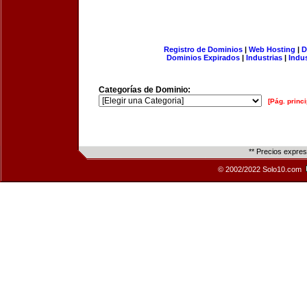
Registro de Dominios
|
Web Hosting
|
D
Dominios Expirados
|
Industrias
|
Indu
Categorías de Dominio:
[Pág. princi
** Precios expre
© 2002/2022 Solo10.com