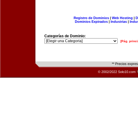
Registro de Dominios
|
Web Hosting
|
D
Dominios Expirados
|
Industrias
|
Indu
Categorías de Dominio:
[Pág. princi
** Precios expre
© 2002/2022 Solo10.com