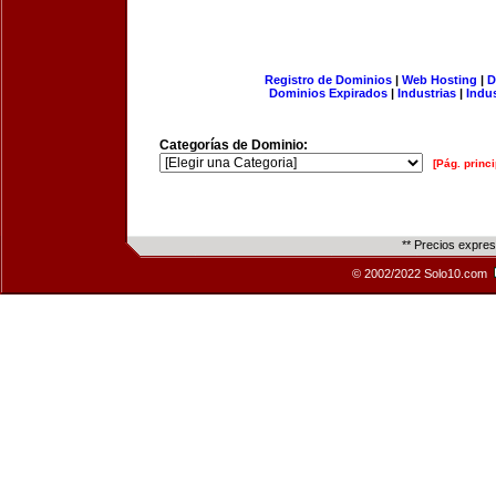
Registro de Dominios
|
Web Hosting
|
D
Dominios Expirados
|
Industrias
|
Indu
Categorías de Dominio:
[Pág. princi
** Precios expre
© 2002/2022 Solo10.com