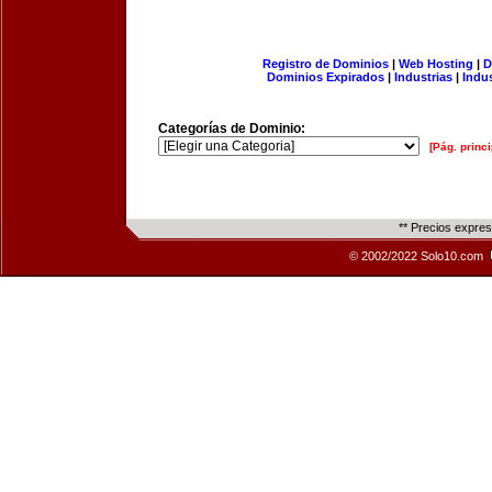
Registro de Dominios
|
Web Hosting
|
D
Dominios Expirados
|
Industrias
|
Indu
Categorías de Dominio:
[Pág. princi
** Precios expre
© 2002/2022 Solo10.com